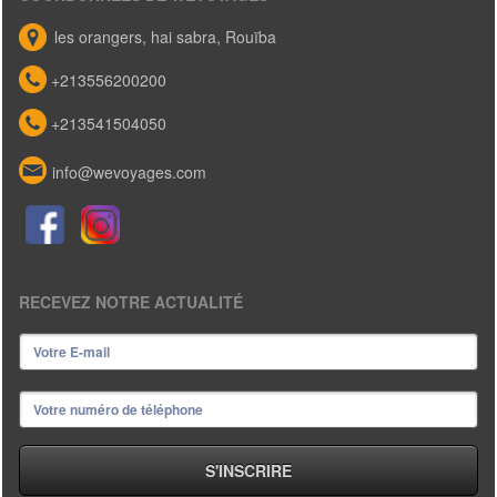
les orangers, hai sabra, Rouïba
+213556200200
+213541504050
info@wevoyages.com
RECEVEZ NOTRE ACTUALITÉ