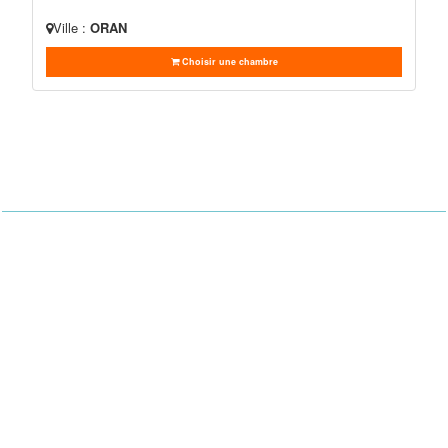
Ville :
ORAN
Choisir une chambre
Hotel Booking
Plateforme de réservation en ligne