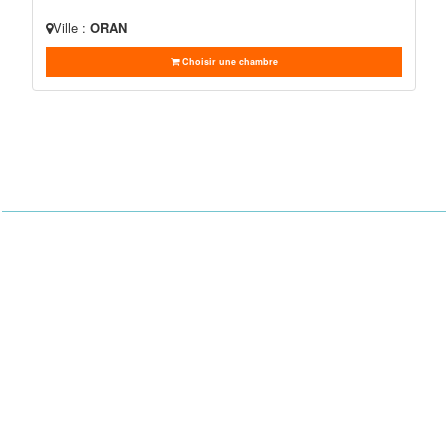
Ville :
ORAN
Choisir une chambre
Hotel Booking
Plateforme de réservation en ligne