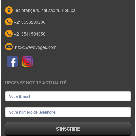
les orangers, hai sabra, Rouïba
+213556200200
+213541504050
info@wevoyages.com
RECEVEZ NOTRE ACTUALITÉ