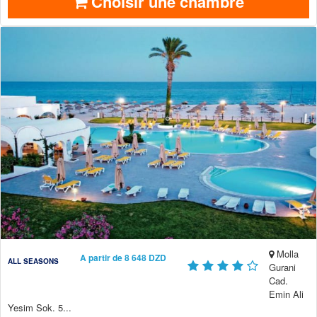
Choisir une chambre
Molla
A partir de 8 648 DZD
ALL SEASONS
Gurani
Cad.
Emin Ali
Yesim Sok. 5...