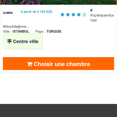
A partir de 9 189 DZD
ALMINA
Küçükayasofya
Cad.
Akbıyıkdeğirme...
Ville :
ISTANBUL
Pays :
TURQUIE
Centre ville
Choisir une chambre