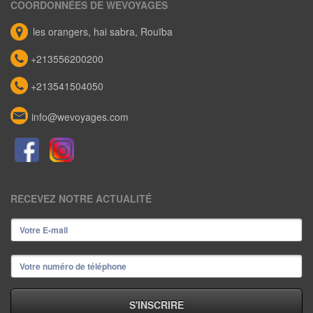
COORDONNÉES DE WEVOYAGES
les orangers, hai sabra, Rouïba
+213556200200
+213541504050
info@wevoyages.com
RECEVEZ NOTRE ACTUALITÉ