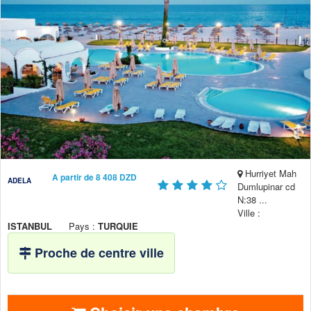
Hurriyet Mah
A partir de 8 408 DZD
ADELA
Dumlupinar cd
N:38 ...
Ville :
ISTANBUL
Pays :
TURQUIE
Proche de centre ville