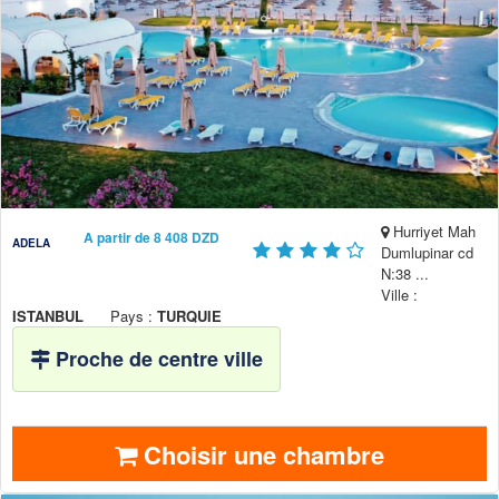
Hurriyet Mah
A partir de 8 408 DZD
ADELA
Dumlupinar cd
N:38 ...
Ville :
ISTANBUL
Pays :
TURQUIE
Proche de centre ville
Choisir une chambre