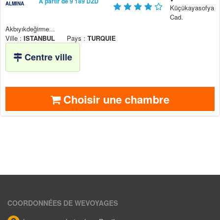
A partir de 9 189 DZD
ALMINA
Küçükayasofya
Cad.
Akbıyıkdeğirme...
Ville :
ISTANBUL
Pays :
TURQUIE
Centre ville
Choisir une chambre
COORDONNÉES DE WEVOYAGES