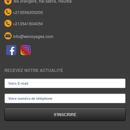
les orangers, hai sabra, Rouïba
+213556200200
+213541504050
info@wevoyages.com
RECEVEZ NOTRE ACTUALITÉ