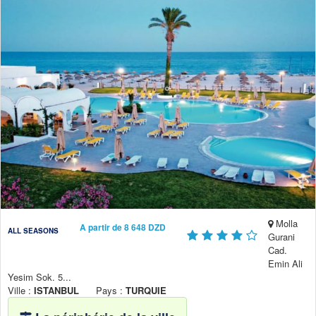
Molla
A partir de 8 648 DZD
ALL SEASONS
Gurani
Cad.
Emin Ali
Yesim Sok. 5...
Ville :
ISTANBUL
Pays :
TURQUIE