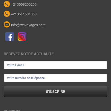
+213556200200
+213541504050
info@wevoyages.com
RECEVEZ NOTRE ACTUALITÉ