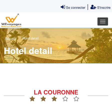
|
Se connecter
S'inscrire
Accueil
Hotel detail
Hotel detail
LA COURONNE