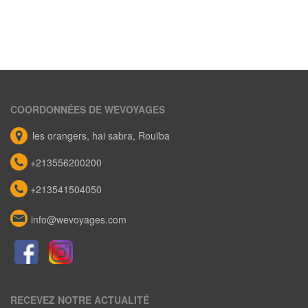
COORDONNÉES DE WEVOYAGES
les orangers, hai sabra, Rouïba
+213556200200
+213541504050
info@wevoyages.com
RECEVEZ NOTRE ACTUALITÉ