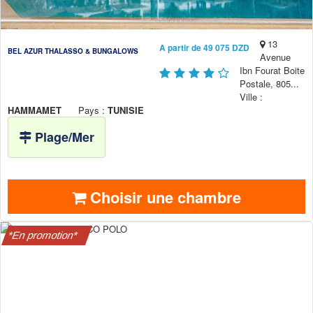
13
A partir de 49 075 DZD
BEL AZUR THALASSO & BUNGALOWS
Avenue
Ibn Fourat Boite
Postale, 805...
Ville :
HAMMAMET
Pays :
TUNISIE
Plage/Mer
Choisir une chambre
*En promotion*