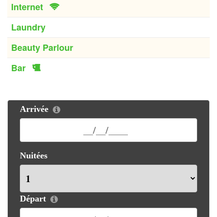
Internet
Laundry
Beauty Parlour
Bar
Arrivée
Nuitées
Départ