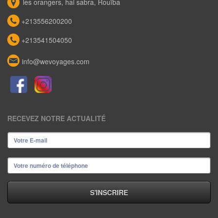
les orangers, hai sabra, Rouïba
+213556200200
+213541504050
info@wevoyages.com
RECEVEZ NOTRE ACTUALITÉ