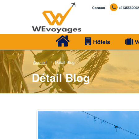
Contact
+2135562002
Hôtels
V
Accueil
Détail Blog
Détail Blog